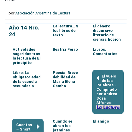
por
Asociación Argentina de Lectura
La lectura… y
El género
Año 14 Nro.
los libros de
discursivo
24
texto
literario de
ciencia ficción
Actividades
Beatriz Ferro
Libros.
sugeridas tras
Comentarios.
la lectura de El
principito
Libro: La
Poesía: Breve
El vuelo
obligatoriedad
debilidad de
de las
de la escuela
María Elena
Palabras -
secundaria
Camba
Compilado
por Andrea
Sosa
Alfonzo
Cuando se
El amigo
Cuentos
abran los
– Short
jazmines